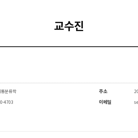
교수진
주소
계통분류학
2
이메일
80-4703
s