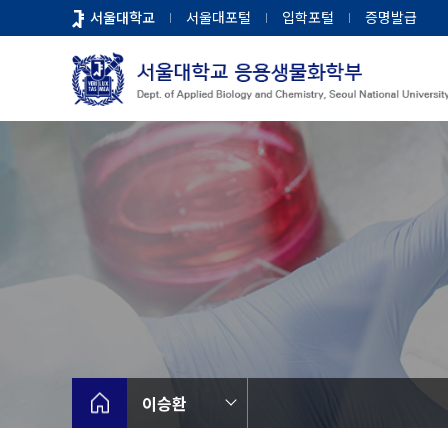
바
서울대학교
서울대포털
입학포털
증명발급
로
가
기
메
뉴
이승환