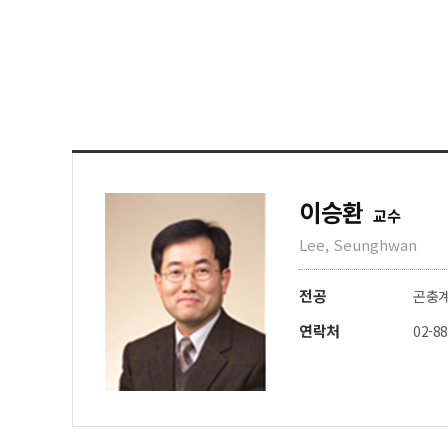
이승환
교수
Lee, Seunghwan
전공
곤충
연락처
02-8