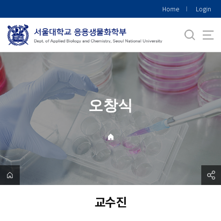
바
Home
Login
로
가
기
메
뉴
오창식
교수진