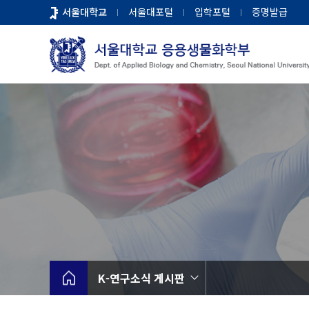
바
서울대학교
서울대포털
입학포털
증명발급
로
가
기
메
뉴
K-연구소식 게시판